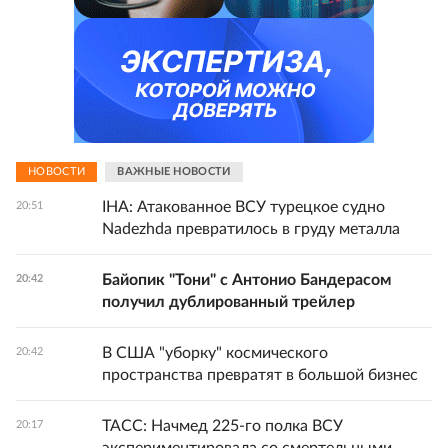
НОВОСТИ
ВАЖНЫЕ НОВОСТИ
IHA: Атакованное ВСУ турецкое судно
20:51
Nadezhda превратилось в груду металла
Байопик "Тони" с Антонио Бандерасом
20:42
получил дублированный трейлер
В США "уборку" космического
20:42
пространства превратят в большой бизнес
ТАСС: Начмед 225-го полка ВСУ
20:17
экспериментировала со смертельными