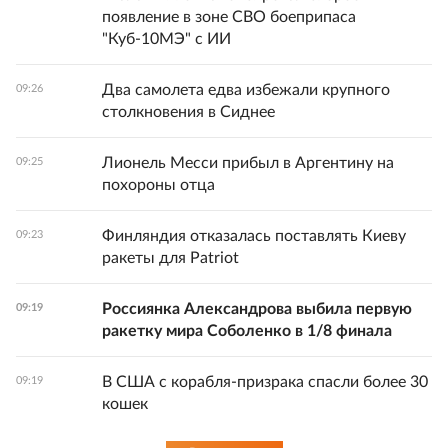
появление в зоне СВО боеприпаса
"Куб-10МЭ" с ИИ
Два самолета едва избежали крупного
09:26
столкновения в Сиднее
Лионель Месси прибыл в Аргентину на
09:25
похороны отца
Финляндия отказалась поставлять Киеву
09:23
ракеты для Patriot
Россиянка Александрова выбила первую
09:19
ракетку мира Соболенко в 1/8 финала
В США с корабля-призрака спасли более 30
09:19
кошек