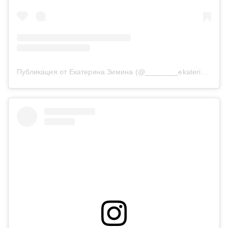
Публикация от Екатерина Зимина (@________ekaterinka________)