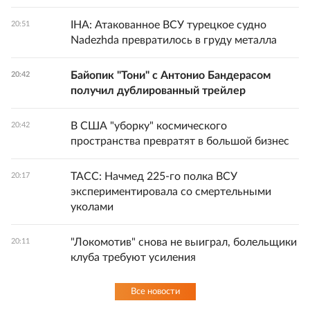
IHA: Атакованное ВСУ турецкое судно
20:51
Nadezhda превратилось в груду металла
Байопик "Тони" с Антонио Бандерасом
20:42
получил дублированный трейлер
В США "уборку" космического
20:42
пространства превратят в большой бизнес
ТАСС: Начмед 225-го полка ВСУ
20:17
экспериментировала со смертельными
уколами
"Локомотив" снова не выиграл, болельщики
20:11
клуба требуют усиления
Все новости