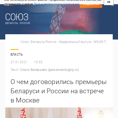
OK
принимаете условия
Пользовательского соглашения
СВЕЖИЙ НОМЕР
ПОДПИСКА
БЕЛАРУСЬ / РОССИЯ
Союз. Беларусь-Россия - Федеральный выпуск: №3(967)
ВЛАСТЬ
27.01.2021
15:55
Текст:
Ольга Валерьева (gerasimenko@rg.ru)
О чем договорились премьеры
Беларуси и России на встрече
в Москве