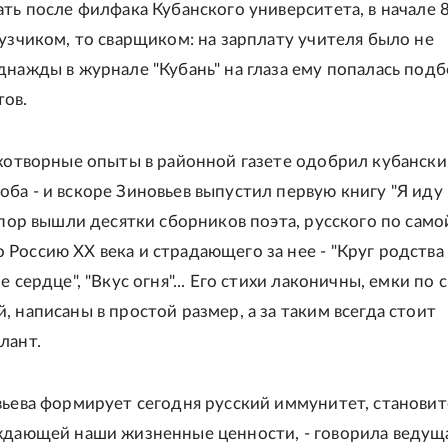
ать после филфака Кубанского университета, в начале 8
рузчиком, то сварщиком: на зарплату учителя было не
днажды в журнале "Кубань" на глаза ему попалась под
ов.
ихотворные опыты в районной газете одобрил кубански
ба - и вскоре Зиновьев выпустил первую книгу "Я иду
 пор вышли десятки сборников поэта, русского по само
Россию XX века и страдающего за нее - "Круг родства
е сердце", "Вкус огня"... Его стихи лаконичны, емки по 
, написаны в простой размер, а за таким всегда стоит
лант.
вьева формирует сегодня русский иммунитет, становит
ждающей наши жизненные ценности, - говорила ведущ