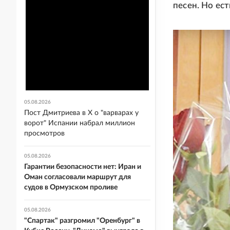
песен. Но ест
05.08.2026
Пост Дмитриева в X о "варварах у
ворот" Испании набрал миллион
просмотров
05.08.2026
Гарантии безопасности нет: Иран и
Оман согласовали маршрут для
судов в Ормузском проливе
05.08.2026
"Спартак" разгромил "Оренбург" в