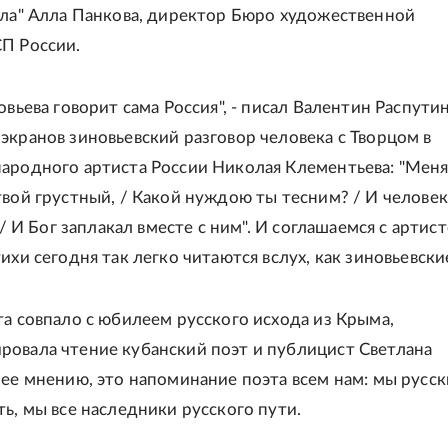
ола" Алла Панкова, директор Бюро художественной
П России.
овьева говорит сама Россия", - писал Валентин Распутин
экранов зиновьевский разговор человека с Творцом в
ародного артиста России Николая Клементьева: "Мен
твой грустный, / Какой нуждою ты тесним? / И человек
, / И Бог заплакал вместе с ним". И соглашаемся с артист
ихи сегодня так легко читаются вслух, как зиновьевски
та совпало с юбилеем русского исхода из Крыма,
овала чтение кубанский поэт и публицист Светлана
 ее мнению, это напоминание поэта всем нам: мы русск
ть, мы все наследники русского пути.