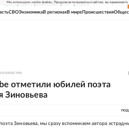
Мы используем cookie-файлы. Продолжая пользоваться сайтом, вы принимаете
Г-НЕДЕЛЯ
РОДИНА
ПРИЛОЖЕНИЯ
СОЮЗ
НОВОСТИ
асть
СВО
Экономика
В регионах
В мире
Происшествия
Общес
8:05
КУЛЬТУРА
ube отметили юбилей поэта
я Зиновьева
ПОД
поэта Зиновьева, мы сразу вспоминаем автора эстрадн