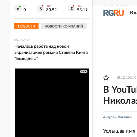
СВЕЖИЙ НОМЕР
Р
0
-0.2
-0.4
05.08.2026
0
80.92
93.19
Вл
Комиссия Минздрава рекомендовала
расширить перечень важнейших
лекарств
НОВОСТИ
НОВОСТИ КОМПАНИЙ
05.08.2026
Началась работа над новой
экранизацией романа Стивена Кинга
"Безнадега"
18.12.2020 0
В YouT
Никола
Андрей Васянин
Услышав имя 