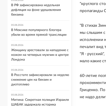
05.08.2026
"круглого ст
В РФ зафиксирована недельная
дефляция на фоне удешевления
пропаганды С
бензина
"В стихах Зин
05.08.2026
В Мексике популярного блогера
мы слышим с 
убили во время прямой трансляции
исполнении н
05.08.2026
печалит вид 
Женщину арестовали за нападение с
"Я - русский"
ножом на четверых мужчин в центре
Лондона
мало какие ст
05.08.2026
В Росстате зафиксировали за неделю
60-летие поэ
снижение цен на бензин и
прокомментир
дизтопливо
Гриценко. По
05.08.2026
не надо дели
Митина: Секретная полиция Израиля
ШАБАК задержала историка