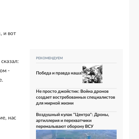
, и вот
я
РЕКОМЕНДУЕМ
 сказал:
ом -
Победа и правда наша!
е.
Не просто джойстик: Война дронов
создает востребованных специалистов
для мирной жизни
Воздушный кулак "Центра": Дроны,
ие, нас
артиллерия и перехватчики
перемалывают оборону ВСУ