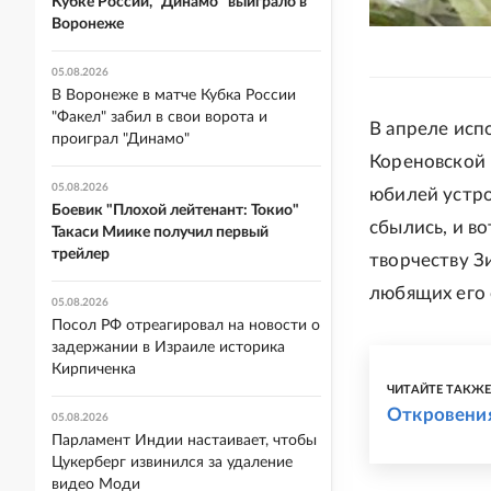
Кубке России, "Динамо" выиграло в
Воронеже
05.08.2026
В Воронеже в матче Кубка России
"Факел" забил в свои ворота и
В апреле исп
проиграл "Динамо"
Кореновской 
05.08.2026
юбилей устро
Боевик "Плохой лейтенант: Токио"
сбылись, и в
Такаси Миике получил первый
трейлер
творчеству Зи
любящих его 
05.08.2026
Посол РФ отреагировал на новости о
задержании в Израиле историка
Кирпиченка
ЧИТАЙТЕ ТАКЖ
Откровени
05.08.2026
Парламент Индии настаивает, чтобы
Цукерберг извинился за удаление
видео Моди