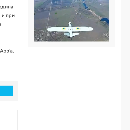
одина -
й и при
е
App'а.