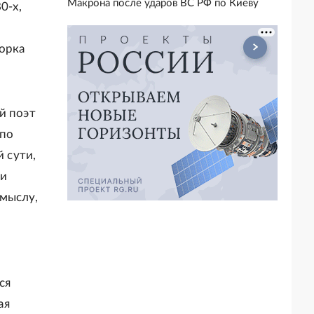
Макрона после ударов ВС РФ по Киеву
0-х,
борка
й поэт
 по
й сути,
 и
смыслу,
ся
ая