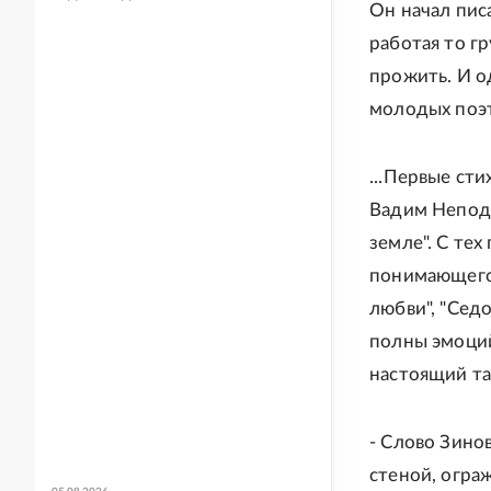
Он начал пис
работая то г
прожить. И о
молодых поэт
...Первые ст
Вадим Неподо
земле". С тех
понимающего 
любви", "Седо
полны эмоций
настоящий та
- Слово Зино
стеной, огра