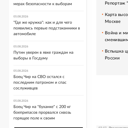
Репортаж 
мерах безопасности к выборам
Карта высо
05.08.2026
Москве
"Где же кружка": как и для чего
появились первые подстаканники в
Война и ми
автомобиле
сменившим
05.08.2026
Вспышка ци
Путин уверен в явке граждан на
России
выборы в Госдуму
05.08.2026
Боец Чир на СВО остался с
последним патроном и спас
сослуживцев
05.08.2026
Боец Чир на "буханке" с 200 кг
боеприпасов прорвался сквозь
горящее поле к своим
07:57
Происшестви