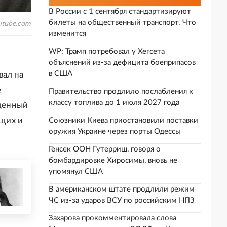
В России с 1 сентября стандартизируют
билеты на общественный транспорт. Что
utube.com
изменится
WP: Трамп потребовал у Хегсета
объяснений из-за дефицита боеприпасов
в США
вал на
е
Правительство продлило послабления к
классу топлива до 1 июля 2027 года
ященный
ющих и
Союзники Киева приостановили поставки
оружия Украине через порты Одессы
Генсек ООН Гутерриш, говоря о
бомбардировке Хиросимы, вновь не
упомянул США
В американском штате продлили режим
ЧС из-за ударов ВСУ по российским НПЗ
Захарова прокомментировала слова