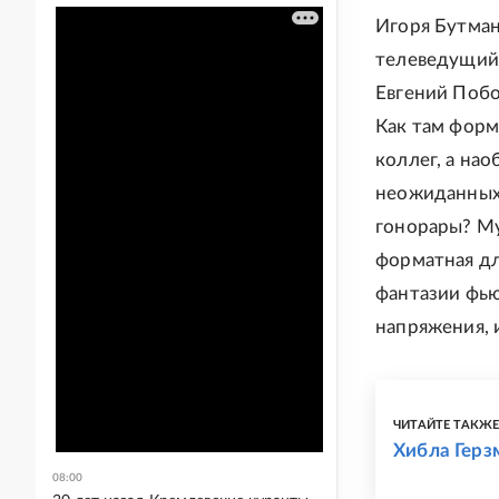
Игоря Бутман
телеведущий 
Евгений Побо
Как там форм
коллег, а нао
неожиданных 
гонорары? Му
форматная дл
фантазии фью
напряжения, 
ЧИТАЙТЕ ТАКЖ
Хибла Герз
08:00