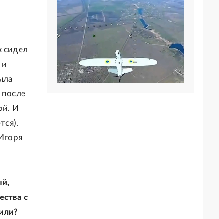
х сидел
 и
ыла
а после
ой. И
тся).
 Игоря
ый,
ества с
вили?