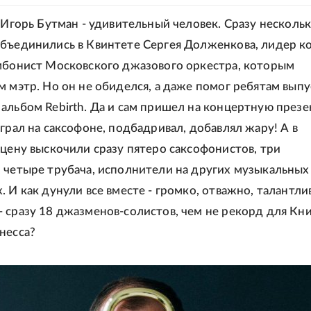
и Игорь Бутман - удивительный человек. Сразу нескольк
бъединились в Квинтете Сергея Долженкова, лидер к
мбонист Московского джазового оркестра, которым
м мэтр. Но он не обиделся, а даже помог ребятам вып
альбом Rebirth. Да и сам пришел на концертную през
играл на саксофоне, подбадривал, добавлял жару! А в
сцену выскочили сразу пятеро саксофонистов, три
 четыре трубача, исполнители на других музыкальных
 И как дунули все вместе - громко, отважно, талантли
 сразу 18 джазменов-солистов, чем не рекорд для Кн
несса?