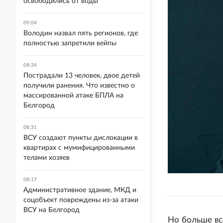
освободились от воды
09:04
Володин назвал пять регионов, где
полностью запретили вейпы
08:34
Пострадали 13 человек, двое детей
получили ранения. Что известно о
массированной атаке БПЛА на
Белгород
08:31
ВСУ создают пункты дислокации в
квартирах с мумифицированными
телами хозяев
08:17
Административное здание, МКД и
соцобъект повреждены из-за атаки
ВСУ на Белгород
Но больше вс