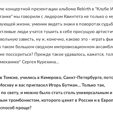
ле концертной презентации альбома Rebirth в "Клубе 
аганке" мы говорили с лидером Квинтета не только о м
твующей жизни, умении видеть знаки в поворотах cудьб
антливые люди учатся тушить в себе присущую артисти
ольную зависть, ну и, конечно, каково это - играть ф
 в таком большом сводном импровизационном ансамбл
 не поссориться? Прежде такое удавалось, кажется, то
механике" Сергея Курехина…
в Томске, учились в Кемерово, Санкт-Петербурге, пот
Москву и вас пригласил Игорь Бутман… Только так,
по свету, и можно было стать столь универсальным и
ым тромбонистом, которого ценят в России и в Евро
 способ проще?