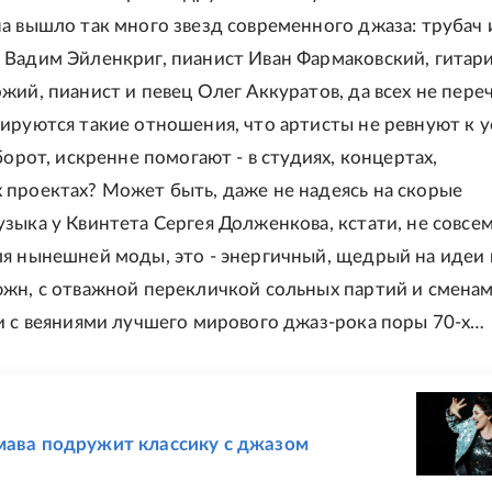
а вышло так много звезд современного джаза: трубач 
Вадим Эйленкриг, пианист Иван Фармаковский, гитар
жий, пианист и певец Олег Аккуратов, да всех не пере
ируются такие отношения, что артисты не ревнуют к 
борот, искренне помогают - в студиях, концертах,
проектах? Может быть, даже не надеясь на скорые
зыка у Квинтета Сергея Долженкова, кстати, не совсе
я нынешней моды, это - энергичный, щедрый на идеи 
жн, с отважной перекличкой сольных партий и смена
и с веяниями лучшего мирового джаз-рока поры 70-х…
Е
мава подружит классику с джазом