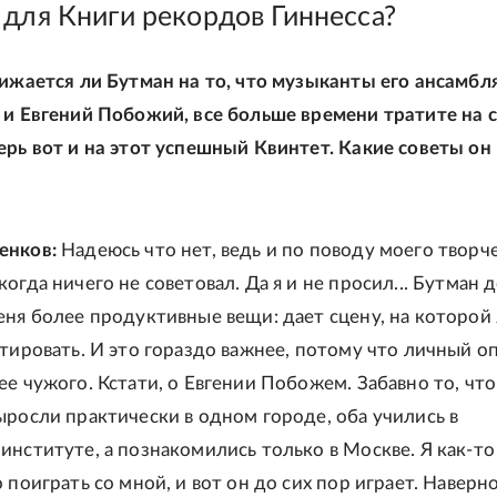
 для Книги рекордов Гиннесса?
бижается ли Бутман на то, что музыканты его ансамбля
 и Евгений Побожий, все больше времени тратите на 
ерь вот и на этот успешный Квинтет. Какие советы он
енков:
Надеюсь что нет, ведь и по поводу моего творч
огда ничего не советовал. Да я и не просил... Бутман 
еня более продуктивные вещи: дает сцену, на которой 
етировать. И это гораздо важнее, потому что личный о
ее чужого. Кстати, о Евгении Побожем. Забавно то, чт
ыросли практически в одном городе, оба учились в
институте, а познакомились только в Москве. Я как-то
 поиграть со мной, и вот он до сих пор играет. Наверн