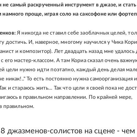
 не самый раскрученный инструмент в джазе, и стать
м намного проще, играя соло на саксофоне или форте
енков:
Я никогда не ставил себе заоблачных целей, тол
гу достичь. И, наверное, многому научился у Чика Кори
анист и композитор). Лет двадцать назад мне удалось 
 с его мастер-классом. А там Кориа сказал очень важну
оей цели нужно идти поэтапно, каждый день делая мал
е никак!.." То есть постоянно нужна самоорганизация 
ак и стараюсь жить… Так что цели я своей пока не дост
вигаюсь в правильном направлении. По крайней мере,
 в правильном.
18 джазменов-солистов на сцене - чем