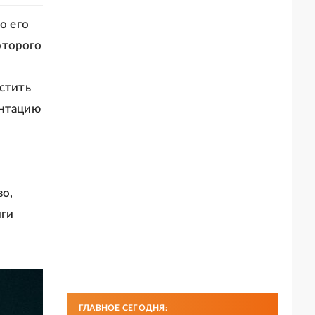
о его
оторого
устить
ентацию
во,
иги
ГЛАВНОЕ СЕГОДНЯ: