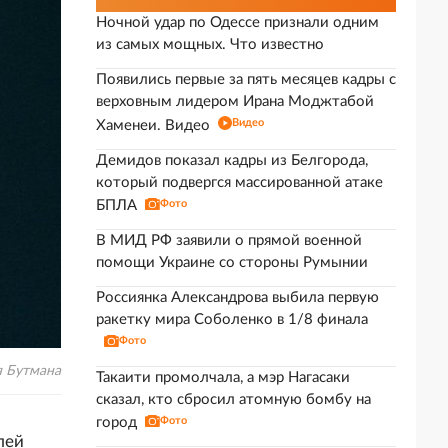
Ночной удар по Одессе признали одним
из самых мощных. Что известно
Появились первые за пять месяцев кадры с
верховным лидером Ирана Моджтабой
Видео
Хаменеи. Видео
Демидов показал кадры из Белгорода,
который подвергся массированной атаке
БПЛА
Фото
В МИД РФ заявили о прямой военной
помощи Украине со стороны Румынии
Россиянка Александрова выбила первую
ракетку мира Соболенко в 1/8 финала
Фото
я Бутмана
Такаити промолчала, а мэр Нагасаки
сказал, кто сбросил атомную бомбу на
город
Фото
лей