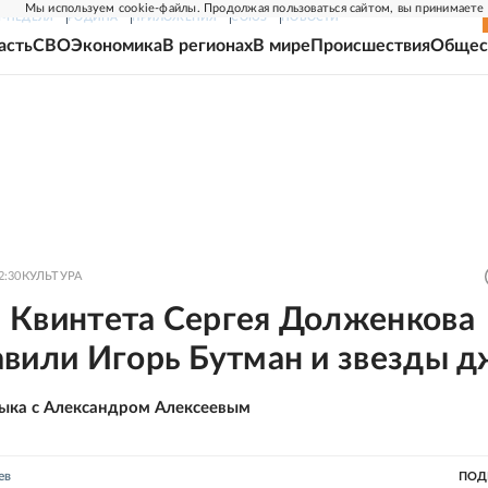
Мы используем cookie-файлы. Продолжая пользоваться сайтом, вы принимаете
Г-НЕДЕЛЯ
РОДИНА
ПРИЛОЖЕНИЯ
СОЮЗ
НОВОСТИ
асть
СВО
Экономика
В регионах
В мире
Происшествия
Общес
2:30
КУЛЬТУРА
 Квинтета Сергея Долженкова
авили Игорь Бутман и звезды д
ыка с Александром Алексеевым
ев
ПОД