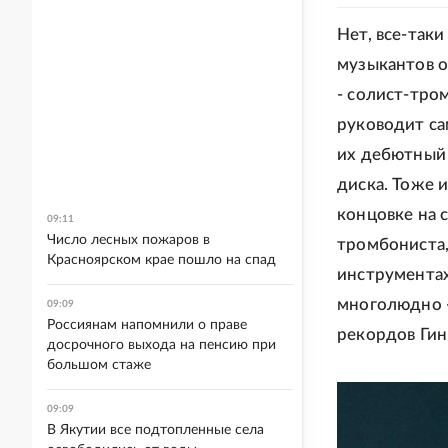
Нет, все-так
музыкантов о
- солист-тро
руководит са
их дебютный 
диска. Тоже 
концовке на 
09:11
Число лесных пожаров в
тромбониста,
Красноярском крае пошло на спад
инструментах.
многолюдно -
09:09
Россиянам напомнили о праве
рекордов Гин
досрочного выхода на пенсию при
большом стаже
09:09
В Якутии все подтопленные села