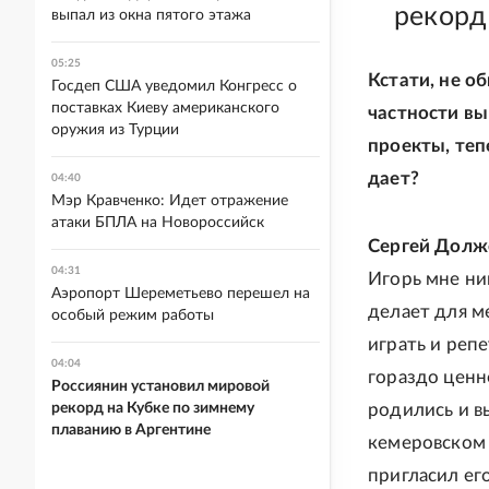
рекорд
выпал из окна пятого этажа
05:25
Кстати, не о
Госдеп США уведомил Конгресс о
поставках Киеву американского
частности вы
оружия из Турции
проекты, теп
дает?
04:40
Мэр Кравченко: Идет отражение
атаки БПЛА на Новороссийск
Сергей Долж
04:31
Игорь мне ник
Аэропорт Шереметьево перешел на
делает для м
особый режим работы
играть и реп
04:04
гораздо ценн
Россиянин установил мировой
рекорд на Кубке по зимнему
родились и в
плаванию в Аргентине
кемеровском 
пригласил его