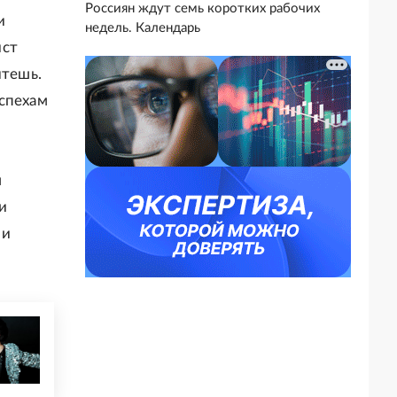
Россиян ждут семь коротких рабочих
и
недель. Календарь
ист
чтешь.
успехам
м
и
ми