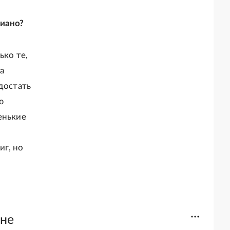
пиано?
ько те,
а
достать
ю
енькие
и
иг, но
 не