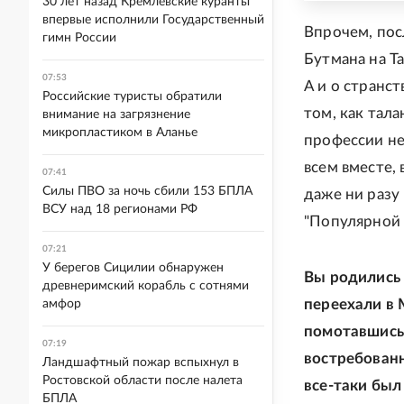
30 лет назад Кремлевские куранты
впервые исполнили Государственный
Впрочем, пос
гимн России
Бутмана на Т
07:53
А и о странс
Российские туристы обратили
том, как тал
внимание на загрязнение
микропластиком в Аланье
профессии нев
всем вместе,
07:41
Силы ПВО за ночь сбили 153 БПЛА
даже ни разу
ВСУ над 18 регионами РФ
"Популярной 
07:21
У берегов Сицилии обнаружен
Вы родились 
древнеримский корабль с сотнями
переехали в 
амфор
помотавшись 
07:19
востребованн
Ландшафтный пожар вспыхнул в
Ростовской области после налета
все-таки был
БПЛА