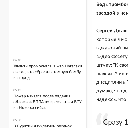
Ведь тромбон
звездой в не
Сергей Долж
которые я мо
(джазовый пи
видеокассету
06:10
штуку: "К св
Такаити промолчала, а мэр Нагасаки
сказал, кто сбросил атомную бомбу
шажки. А инач
на город
дисциплина. Т
думаю, что д
05:43
Пожар начался после падения
надеюсь, что
обломков БПЛА во время атаки ВСУ
на Новороссийск
05:30
Сразу 
В Бурятии двухлетний ребенок