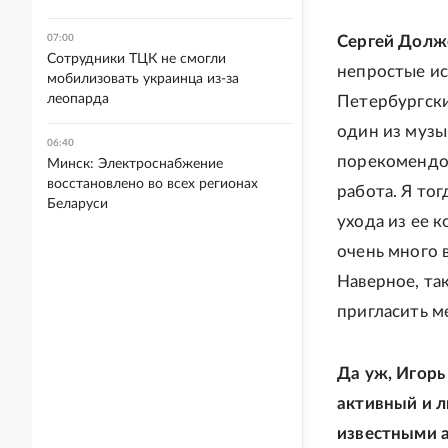
07:00
Сергей Долж
Сотрудники ТЦК не смогли
непростые ис
мобилизовать украинца из-за
леопарда
Петербургски
один из музы
06:40
порекомендов
Минск: Электроснабжение
восстановлено во всех регионах
работа. Я тог
Беларуси
ухода из ее 
очень много в
Наверное, та
пригласить ме
Да уж, Игорь
активный и л
известными а