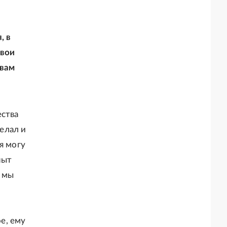
, в
свои
 вам
ества
делал и
я могу
пыт
о мы
ое, ему