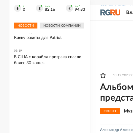
09:25
СВЕЖИЙ НОМЕР
Р
Лионель Месси прибыл в Аргентину
0
0.75
0.77
0
82.16
94.83
Вл
на похороны отца
НОВОСТИ
НОВОСТИ КОМПАНИЙ
09:23
Финляндия отказалась поставлять
Киеву ракеты для Patriot
09:19
В США с корабля-призрака спасли
более 30 кошек
10.12.2020 2
Альбом
предст
Муз
СЮЖЕТ
Александр Алексе