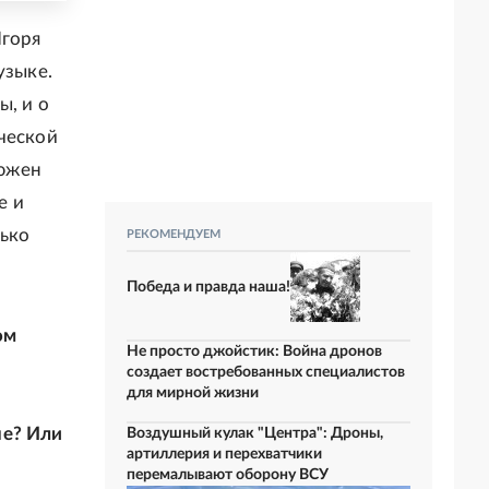
Игоря
узыке.
ы, и о
ческой
ьюжен
е и
лько
РЕКОМЕНДУЕМ
Победа и правда наша!
ом
Не просто джойстик: Война дронов
создает востребованных специалистов
для мирной жизни
пе? Или
Воздушный кулак "Центра": Дроны,
артиллерия и перехватчики
перемалывают оборону ВСУ