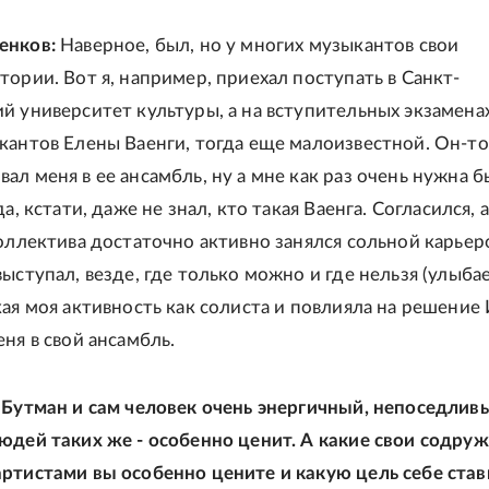
енков:
Наверное, был, но у многих музыкантов свои
тории. Вот я, например, приехал поступать в Санкт-
й университет культуры, а на вступительных экзамена
кантов Елены Ваенги, тогда еще малоизвестной. Он-то
ал меня в ее ансамбль, ну а мне как раз очень нужна б
да, кстати, даже не знал, кто такая Ваенга. Согласился, 
коллектива достаточно активно занялся сольной карьер
ыступал, везде, где только можно и где нельзя (улыбае
кая моя активность как солиста и повлияла на решение
ня в свой ансамбль.
 Бутман и сам человек очень энергичный, непоседлив
юдей таких же - особенно ценит. А какие свои содруж
ртистами вы особенно цените и какую цель себе ста