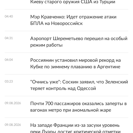
Киеву старого оружия США из Турции
Мэр Кравченко: Идет отражение атаки
04:40
БПЛА на Новороссийск
Аэропорт Шереметьево перешел на особый
04:31
режим работы
Россиянин установил мировой рекорд на
04:04
Кубке по зимнему плаванию в Аргентине
"Очнись уже": Соскин заявил, что Зеленский
03:23
теряет контроль над Одессой
Почти 700 пассажиров оказались заперты в
09.08.2026
вагонах метро при аномальной жаре
На западе Франции из-за засухи уровень
09.08.2026
реки Луары достиг критической отметки