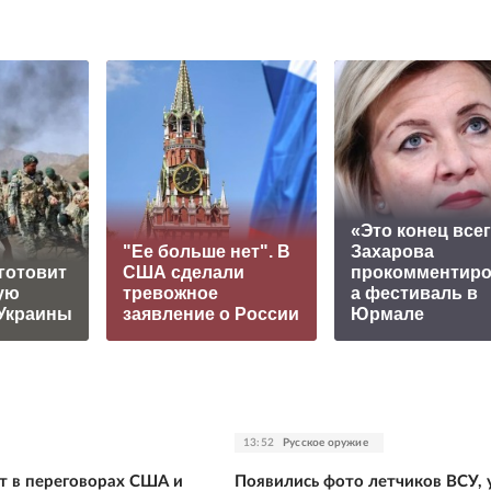
«Это конец всег
"Ее больше нет". В
Захарова
готовит
США сделали
прокомментир
ую
тревожное
а фестиваль в
Украины
заявление о России
Юрмале
13:52
Русское оружие
т в переговорах США и
Появились фото летчиков ВСУ,