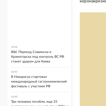
коронакризис
10:56
Bild: Переход Славянска и
Краматорска под контроль ВС РФ
станет ударом для Киева
10:47
В Никарагуа стартовал
международный гастрономический
фестиваль с участием РФ
10:45
Три человека погибли, еще 25