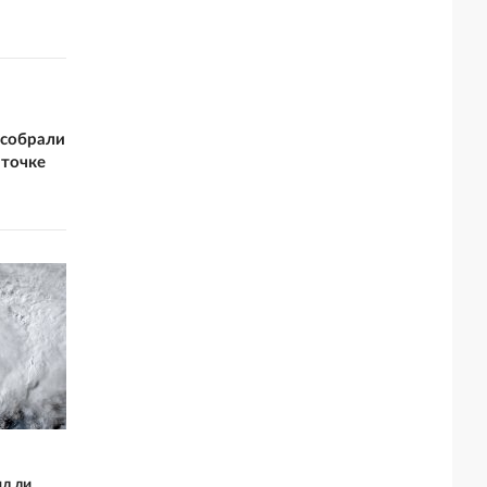
 собрали
 точке
л ли