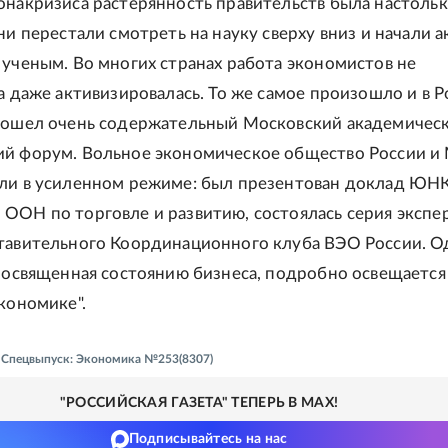
онакризиса растерянность правительств была настоль
ни перестали смотреть на науку сверху вниз и начали 
 ученым. Во многих странах работа экономистов не
а даже активизировалась. То же самое произошло и в Р
рошел очень содержательный Московский академичес
ий форум. Вольное экономическое общество России и
ли в усиленном режиме: был презентован доклад ЮН
ООН по торговле и развитию, состоялась серия экспе
тавительного Координационного клуба ВЭО России. О
 посвященная состоянию бизнеса, подробно освещается
экономике".
 - Спецвыпуск: Экономика №253(8307)
"РОССИЙСКАЯ ГАЗЕТА" ТЕПЕРЬ В MAX!
Подписывайтесь на нас