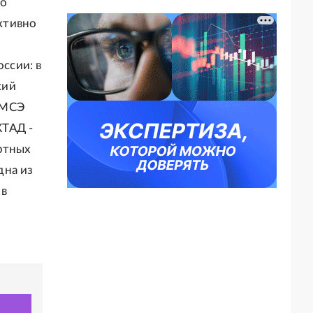
ко
активно
оссии: в
кий
 МСЭ
КТАД -
ртных
дна из
 в