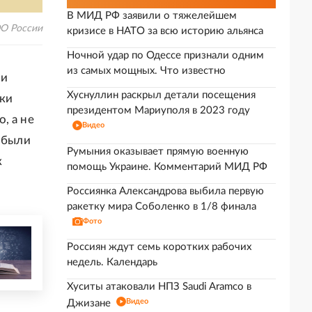
В МИД РФ заявили о тяжелейшем
ЭО России
кризисе в НАТО за всю историю альянса
Ночной удар по Одессе признали одним
из самых мощных. Что известно
ии
Хуснуллин раскрыл детали посещения
ики
президентом Мариуполя в 2023 году
, а не
Видео
е были
Румыния оказывает прямую военную
к
помощь Украине. Комментарий МИД РФ
Россиянка Александрова выбила первую
ракетку мира Соболенко в 1/8 финала
Фото
Россиян ждут семь коротких рабочих
недель. Календарь
Хуситы атаковали НПЗ Saudi Aramco в
Видео
Джизане