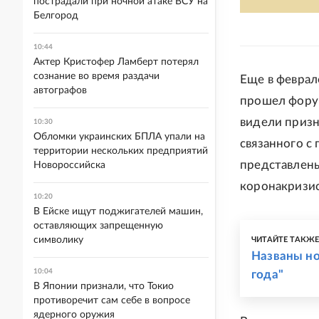
пострадали при ночной атаке ВСУ на
Белгород
10:44
Актер Кристофер Ламберт потерял
сознание во время раздачи
Еще в феврал
автографов
прошел форум
видели призн
10:30
Обломки украинских БПЛА упали на
связанного с
территории нескольких предприятий
представлены
Новороссийска
коронакризис
10:20
В Ейске ищут поджигателей машин,
оставляющих запрещенную
символику
ЧИТАЙТЕ ТАКЖ
Названы но
10:04
года"
В Японии признали, что Токио
противоречит сам себе в вопросе
ядерного оружия