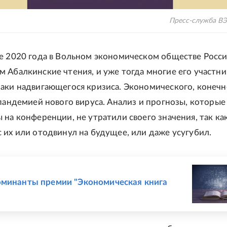
Пресс-служба В
е 2020 года в Вольном экономическом обществе Росс
 Абалкинские чтения, и уже тогда многие его участн
аки надвигающегося кризиса. Экономического, конечно
 пандемией нового вируса. Анализ и прогнозы, которы
 на конференции, не утратили своего значения, так ка
 их или отодвинул на будущее, или даже усугубил.
Е
минанты премии "Экономическая книга