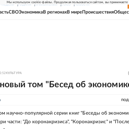
Мы используем cookie-файлы. Продолжая пользоваться сайтом, вы принимаете
Г-НЕДЕЛЯ
РОДИНА
ПРИЛОЖЕНИЯ
СОЮЗ
НОВОСТИ
асть
СВО
Экономика
В регионах
В мире
Происшествия
Общес
2:52
КУЛЬТУРА
новый том "Бесед об экономик
в
ПОД
м научно-популярной серии книг "Беседы об экономи
ри части: "До коронакризиса", "Коронакризис" и "Посл