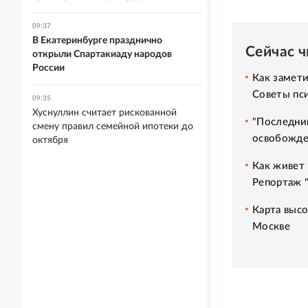
09:37
В Екатеринбурге празднично
Сейчас 
открыли Спартакиаду народов
России
Как замет
Советы пс
09:35
Хуснуллин считает рискованной
"Последний
смену правил семейной ипотеки до
освобожде
октября
Как живет 
Репортаж 
Карта высо
Москве