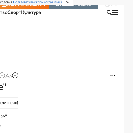
 условия
Пользовательского соглашения
OK
Войти
ПОДПИСКА
НА ИЗДАНИЕ
ВКЛЮЧИТЬ РАССЫЛКУ
тво
Спорт
Культура
е"
ЕЛИТЬСЯ
ке"
е