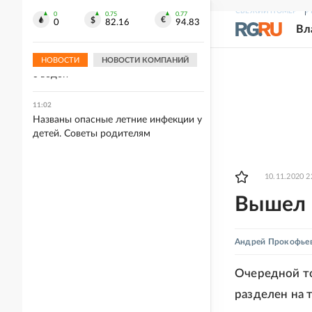
известно
СВЕЖИЙ НОМЕР
Р
0
0.75
0.77
0
82.16
94.83
Вл
11:03
В Екатеринбурге из-за аварийного
отключения продолжаются перебои
НОВОСТИ
НОВОСТИ КОМПАНИЙ
с водой
11:02
Названы опасные летние инфекции у
детей. Советы родителям
10.11.2020 2
Вышел 
Андрей Прокофье
Очередной то
разделен на т