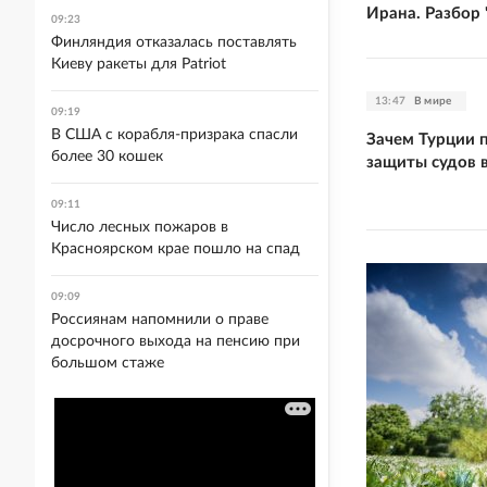
Ирана. Разбор 
09:23
Финляндия отказалась поставлять
Киеву ракеты для Patriot
13:47
В мире
09:19
В США с корабля-призрака спасли
Зачем Турции 
более 30 кошек
защиты судов 
09:11
Число лесных пожаров в
Красноярском крае пошло на спад
09:09
Россиянам напомнили о праве
досрочного выхода на пенсию при
большом стаже