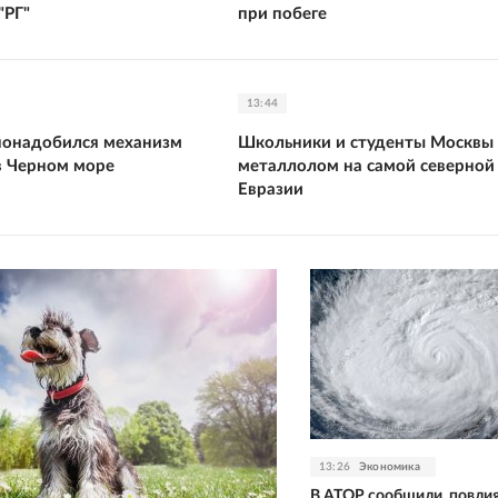
"РГ"
при побеге
13:44
понадобился механизм
Школьники и студенты Москвы
в Черном море
металлолом на самой северной
Евразии
13:26
Экономика
В АТОР сообщили, повлия