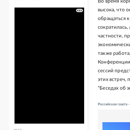
Во время кор
высока, что о
обращаться к
сократилась, 
частности, п
экономическ
также работа
Конференции 
сессий предс
этих встреч,
"Беседах об 
Российская газета