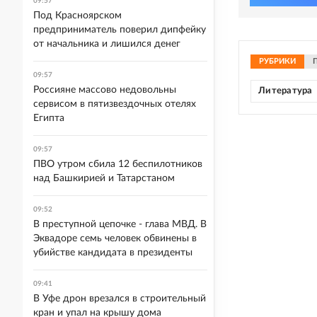
09:57
Под Красноярском
предприниматель поверил дипфейку
от начальника и лишился денег
РУБРИКИ
09:57
Россияне массово недовольны
Литература
сервисом в пятизвездочных отелях
Египта
09:57
ПВО утром сбила 12 беспилотников
над Башкирией и Татарстаном
09:52
В преступной цепочке - глава МВД. В
Эквадоре семь человек обвинены в
убийстве кандидата в президенты
09:41
В Уфе дрон врезался в строительный
кран и упал на крышу дома