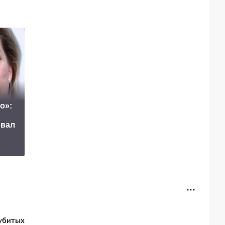
о»:
Маск сделал
овал
неожиданное
Путин озвучил
заявление о
итоговый план СВ
завершении СВО
 убитых