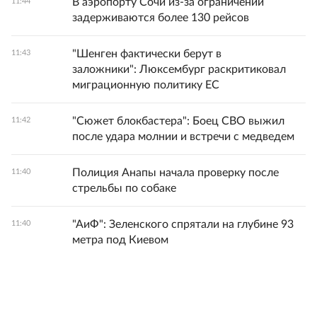
В аэропорту Сочи из-за ограничений
11:44
задерживаются более 130 рейсов
"Шенген фактически берут в
11:43
заложники": Люксембург раскритиковал
миграционную политику ЕС
"Сюжет блокбастера": Боец СВО выжил
11:42
после удара молнии и встречи с медведем
Полиция Анапы начала проверку после
11:40
стрельбы по собаке
"АиФ": Зеленского спрятали на глубине 93
11:40
метра под Киевом