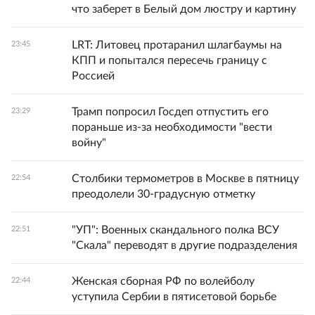
что заберет в Белый дом люстру и картину
LRT: Литовец протаранил шлагбаумы на
23:45
КПП и попытался пересечь границу с
Россией
Трамп попросил Госдеп отпустить его
23:29
пораньше из-за необходимости "вести
войну"
Столбики термометров в Москве в пятницу
22:54
преодолели 30-градусную отметку
"УП": Военных скандального полка ВСУ
22:51
"Скала" переводят в другие подразделения
Женская сборная РФ по волейболу
22:44
уступила Сербии в пятисетовой борьбе