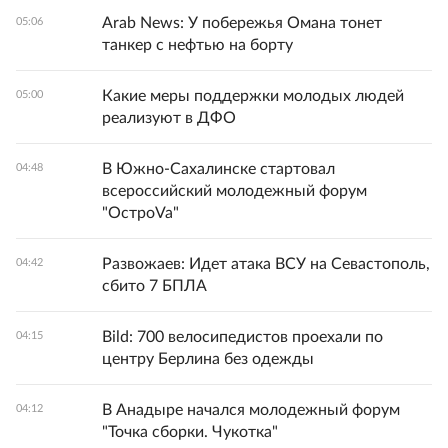
Arab News: У побережья Омана тонет
05:06
танкер с нефтью на борту
Какие меры поддержки молодых людей
05:00
реализуют в ДФО
В Южно-Сахалинске стартовал
04:48
всероссийский молодежный форум
"ОстроVa"
Развожаев: Идет атака ВСУ на Севастополь,
04:42
сбито 7 БПЛА
Bild: 700 велосипедистов проехали по
04:15
центру Берлина без одежды
В Анадыре начался молодежный форум
04:12
"Точка сборки. Чукотка"