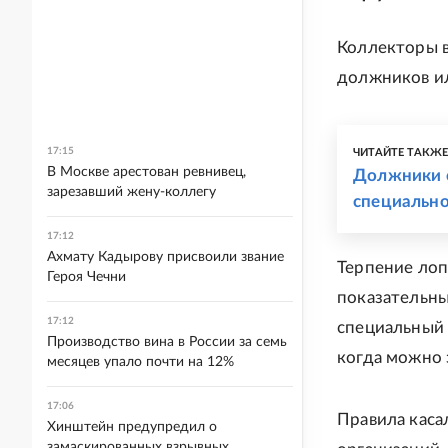
Коллекторы в
должников ил
17:15
ЧИТАЙТЕ ТАКЖ
В Москве арестован ревнивец,
Должники с
зарезавший жену-коллегу
специально
17:12
Ахмату Кадырову присвоили звание
Терпение лоп
Героя Чечни
показательны
17:12
специальный 
Производство вина в России за семь
когда можно з
месяцев упало почти на 12%
17:06
Правила каса
Хинштейн предупредил о
замаскированных взрывных