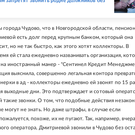
м запретят звонить родне должников без
 города Чудово, что в Новгородской области, пенсио
евой есть долг перед крупным банком, который она
сит, но не так быстро, как этого хотят коллекторы. В
емя ей стала ежедневно названивать организация, кот
 на иностранный манер - "Сентинел Кредит Менеджме
акция выяснила, совершенно легальная контора преврат
нерки в ад - коллекторы ежедневно ей звонят по 15 ра
ая выходные дни. Это подтверждает и сотовый операто
такие звонки. О том, что подобные действия незакон
е могут не знать. Но даже штрафы, в случае если
ожалуется, похоже, их не пугают. Так, например, вчера
ого оператора, Дмитриевой звонили в Чудово без ост