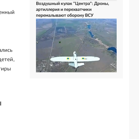
Воздушный кулак "Центра": Дроны,
артиллерия и перехватчики
венный
перемалывают оборону ВСУ
ались
детей,
тиры
ы