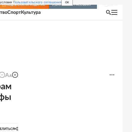
 условия
Пользовательского соглашения
OK
Войти
ПОДПИСКА
НА ИЗДАНИЕ
ВКЛЮЧИТЬ РАССЫЛКУ
тво
Спорт
Культура
рам
афы
ЕЛИТЬСЯ