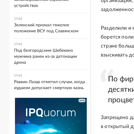
организаций,
устройствах
задолженнос
17:03
Зеленский признал тяжелое
Разделили и 
положение ВСУ под Славянском
борется поли
17:01
стране больш
Под белгородским Шебекино
взыскивать д
мужчина ранен из-за детонации
дрона
17:01
По фир
Раввин Лазар отметил случаи, когда
иудаизм допускает смертную казнь
десятк
процве
Запрещено да
в открытый д