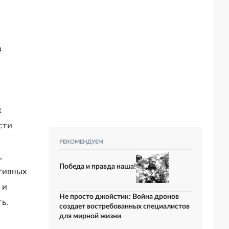
в
к
сти
РЕКОМЕНДУЕМ
,
Победа и правда наша!
тивных
 и
Не просто джойстик: Война дронов
ь.
создает востребованных специалистов
для мирной жизни