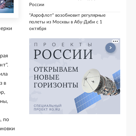
России
"Аэрофлот" возобновит регулярные
полеты из Москвы в Абу-Даби с 1
нерки
октября
орая
нт".
ила
з в
р,
ны,
, по
ановки