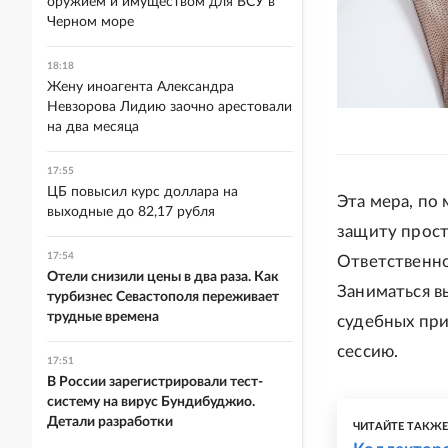
оружием и имуществом для ВСУ в
Черном море
18:18
Жену иноагента Александра
Невзорова Лидию заочно арестовали
на два месяца
17:55
ЦБ повысил курс доллара на
Эта мера, по
выходные до 82,17 рубля
защиту прост
17:54
Ответственно
Отели снизили цены в два раза. Как
Заниматься в
турбизнес Севастополя переживает
трудные времена
судебных при
сессию.
17:51
В России зарегистрировали тест-
систему на вирус Бундибуджио.
Детали разработки
ЧИТАЙТЕ ТАКЖ