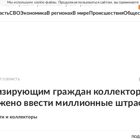
Мы используем cookie-файлы. Продолжая пользоваться сайтом, вы принимаете
Г-НЕДЕЛЯ
РОДИНА
ПРИЛОЖЕНИЯ
СОЮЗ
НОВОСТИ
асть
СВО
Экономика
В регионах
В мире
Происшествия
Общес
7:51
ВЛАСТЬ
изирующим граждан коллекто
жено ввести миллионные штр
ги и коллекторы
ПОД