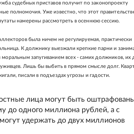
ужба судебных приставов получит по законопроекту
ые полномочия. Уже известно, что этот правительст
утаты намерены рассмотреть в осеннюю сессию.
оллекторов была ничем не регулируемая, практически
ольница. К должнику выезжали крепкие парни и заним
 моральным запугиванием всех - самих должников, их 
луживцев. Лишь бы выбить в прямом смысле долг. Квар
игали, писали в подъездах угрозы и гадости.
стные лица могут быть оштрафован
му до одного миллиона рублей, а с
могут удержать до двух миллионов