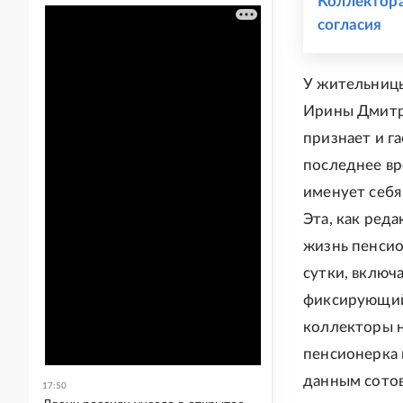
Коллектора
согласия
У жительницы
Ирины Дмитри
признает и га
последнее вр
именует себя
Эта, как ред
жизнь пенсио
сутки, включ
фиксирующий 
коллекторы н
пенсионерка п
данным сотов
17:50