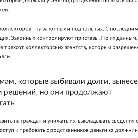
 которые держали у себя подразделения по взысканию
тей.
коллекторов - на законных и подпольных. С последни
ция. Законных контролируют приставы. По их данным,
е трехсот коллекторских агентств, которым разрешен
олги.
мам, которые выбивали долги, вынес
и решений, но они продолжают
тать
вить на граждан и унижать их, выкладывать сведения 
оступ и требовать с родственников деньги за должника