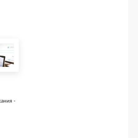
и
ания -