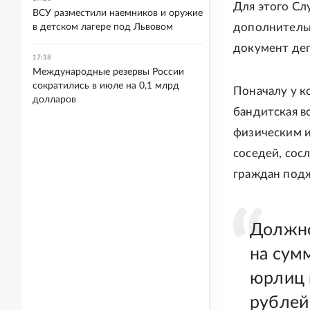
Для этого Сл
ВСУ разместили наемников и оружие
дополнительн
в детском лагере под Львовом
документ деп
17:18
Международные резервы России
сократились в июле на 0,1 млрд
Поначалу у к
долларов
бандитская в
физическим и
соседей, сос
граждан подж
Должно
на сум
юрлиц 
рублей