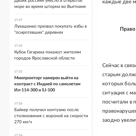
Двоих россиян унесло в открытое
каждые две м
море во время шторма во Вьетнаме
17:47
Лукашенко призвал покупать избы в
Право
"осиротевших" деревнях
17:34
Кубок Гагарина покажут жителям
городов Ярославской области
Сейчас в свя
17:32
старым должн
Минпромторг намерен выйти на
которых боль
контракт с Индией по самолетам
Ил-114-300 и SJ-100
ситуация с м
посчитали в 
17:26
Байкер получил контузию после
правонарушен
столкновения с вороной на скорости
заодно увели
270 км/ч
17:26