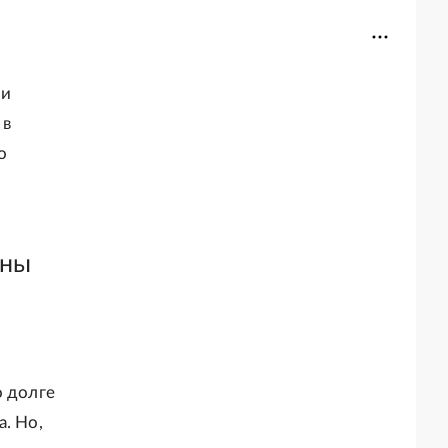
ми
 в
о
ены
о долге
. Но,