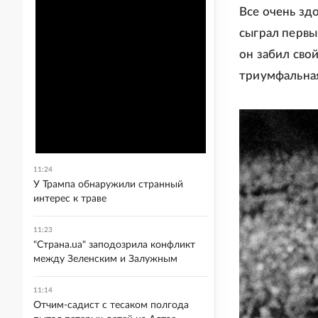
Все очень зд
сыграл первы
он забил свой
триумфальная
11:24
У Трампа обнаружили странный
интерес к траве
11:23
"Страна.ua" заподозрила конфликт
между Зеленским и Залужным
11:14
Отчим-садист с тесаком полгода