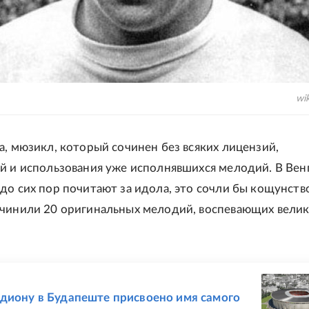
wik
а, мюзикл, который сочинен без всяких лицензий,
й и использования уже исполнявшихся мелодий. В Вен
до сих пор почитают за идола, это сочли бы кощунств
чинили 20 оригинальных мелодий, воспевающих вели
Е
диону в Будапеште присвоено имя самого