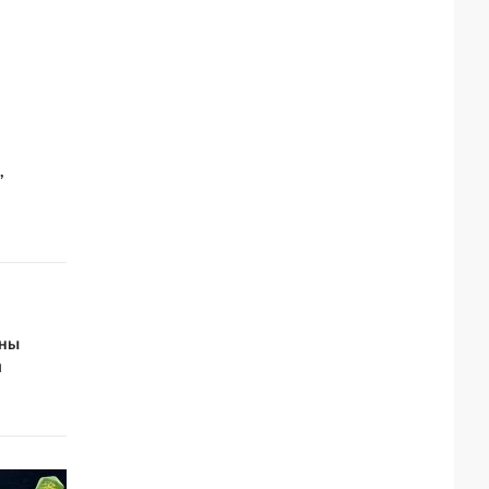
,
оны
й