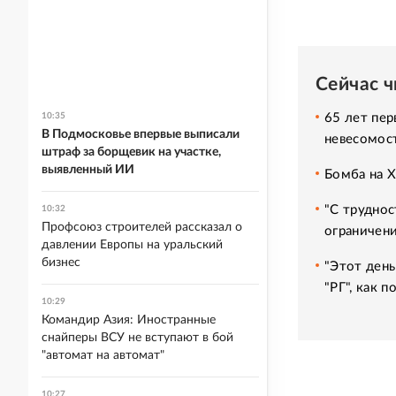
Сейчас 
65 лет пер
10:35
В Подмосковье впервые выписали
невесомос
штраф за борщевик на участке,
выявленный ИИ
Бомба на 
"С труднос
10:32
Профсоюз строителей рассказал о
ограничени
давлении Европы на уральский
бизнес
"Этот день
"РГ", как 
10:29
Командир Азия: Иностранные
снайперы ВСУ не вступают в бой
"автомат на автомат"
10:27