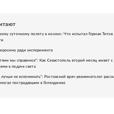
читают
вому суточному полету в космос: Что испытал Герман Титов 
ти
Хиросиму ради эксперимента
тями мы справимся": Как Севастополь второй месяц живет с
ями в подаче света
 лучше не вспоминать": Ростовский врач-реаниматолог расск
помогал пострадавшим в Геленджике