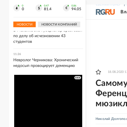
Командир Асей: Инженерные
СВЕЖИЙ НОМЕР
Р
заграждения ВСУ не помешали
0
0.47
0.86
0
81.4
94.05
Вл
освободить Любицкое
НОВОСТИ
НОВОСТИ КОМПАНИЙ
11:33
В Мексике экс-губернатор арестован
по делу об исчезновении 43
студентов
11:26
Невролог Черникова: Хронический
недосып провоцирует деменцию
18.08.2020 1
Самому
Ференц
мюзик
Николай Долгопо