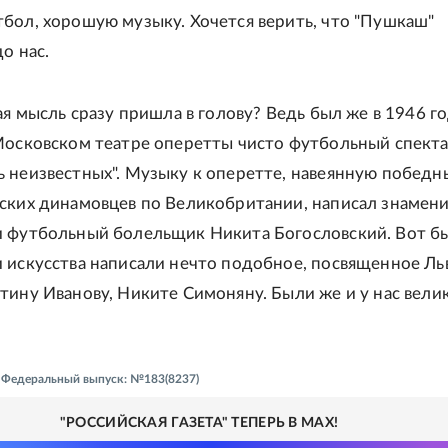
бол, хорошую музыку. Хочется верить, что "Пушкаш"
о нас.
ая мысль сразу пришла в голову? Ведь был же в 1946 г
Московском театре оперетты чисто футбольный спект
 неизвестных". Музыку к оперетте, навеянную побед
ских динамовцев по Великобритании, написал знамен
 футбольный болельщик Никита Богословский. Вот б
 искусства написали нечто подобное, посвященное Ль
тину Иванову, Никите Симоняну. Были же и у нас вели
 - Федеральный выпуск: №183(8237)
"РОССИЙСКАЯ ГАЗЕТА" ТЕПЕРЬ В MAX!