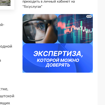
приходить в личный кабинет на
"Госуслугах"
ей-
 одной
.
в
тке,
ештской
бящих