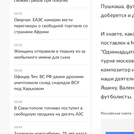
свежих грибов при покупке
Пушкаша, фут
10:52
доберется и д
Оверчук: ЕАЭС намерен вести
переговоры о свободной торговле со
странами Африки
И знаете, как
поставлен в 
10:52
Женщину отправили в тюрьму из-за
"Одиннадцать
необычного имени для сына
турне москов
композитор и
10:50
Офицер Тич: ВС РФ двумя дронами
наши деятели
уничтожили склад снарядов ВСУ
Яшину, Вален
под Харьковом
футболисты.
10:48
В Севастополе топливо поступит в
Российская газета
свободную продажу на десять АЗС
10:45
Задержан новосибирец, 35 лет назад