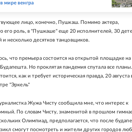
 в мире венгра
твующее лицо, конечно, Пушкаш. Помимо актера,
 его роль, в "Пушкаше" еще 20 исполнителей, 30 дет
 и несколько десятков танцовщиков.
сь, что премьера состоится на открытой площадке на
Будапешта. Но проклятая пандемия спутала все планы
оится, как и требует историческая правда, 20 августа 
тре "Эркель"
урналистка Жужа Чисту сообщила мне, что интерес к
мный. По словам Чисту, знаменитой в прошлом гимнас
скольких Олимпиад, предполагается, что после будап
икл смогут посмотреть и жители других городов лю