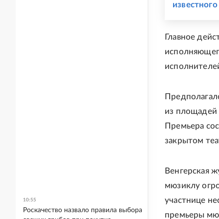
известного
Главное дейс
исполняющего
исполнителей
Предполагало
из площадей 
Премьера сост
закрытом теа
Венгерская ж
мюзиклу огро
участнице не
10:55
Роскачество назвало правила выбора
премьеры мюз