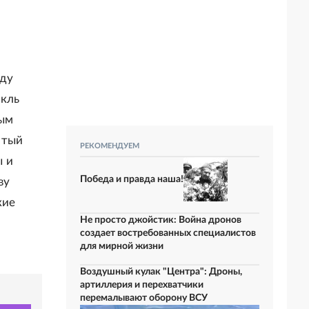
оду
акль
ным
итый
РЕКОМЕНДУЕМ
ы и
Победа и правда наша!
ву
кие
Не просто джойстик: Война дронов
создает востребованных специалистов
для мирной жизни
Воздушный кулак "Центра": Дроны,
артиллерия и перехватчики
перемалывают оборону ВСУ