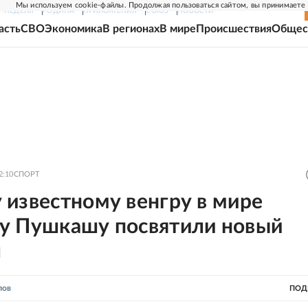
Мы используем cookie-файлы. Продолжая пользоваться сайтом, вы принимаете
Г-НЕДЕЛЯ
РОДИНА
ПРИЛОЖЕНИЯ
СОЮЗ
НОВОСТИ
асть
СВО
Экономика
В регионах
В мире
Происшествия
Общес
2:10
СПОРТ
 известному венгру в мире
у Пушкашу посвятили новый
л
лов
ПОД