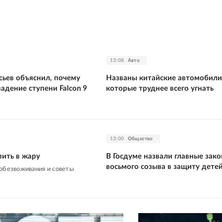
13:08
Авто
сьев объяснил, почему
Названы китайские автомобили
адение ступени Falcon 9
которые труднее всего угнать
13:00
Общество
пить в жару
В Госдуме назвали главные зак
восьмого созыва в защиту дете
обезвоживания и советы