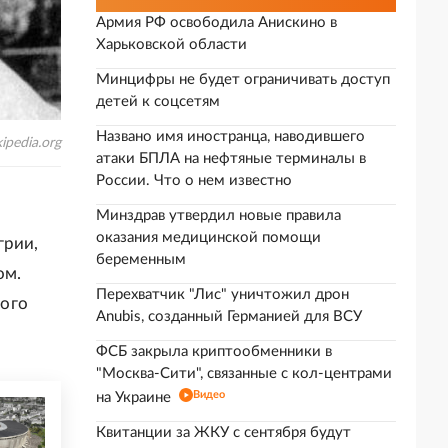
Армия РФ освободила Анискино в
Харьковской области
Минцифры не будет ограничивать доступ
детей к соцсетям
Названо имя иностранца, наводившего
ipedia.org
атаки БПЛА на нефтяные терминалы в
России. Что о нем известно
Минздрав утвердил новые правила
оказания медицинской помощи
грии,
беременным
ом.
Перехватчик "Лис" уничтожил дрон
кого
Anubis, созданный Германией для ВСУ
ФСБ закрыла криптообменники в
"Москва-Сити", связанные с кол-центрами
Видео
на Украине
Квитанции за ЖКУ с сентября будут