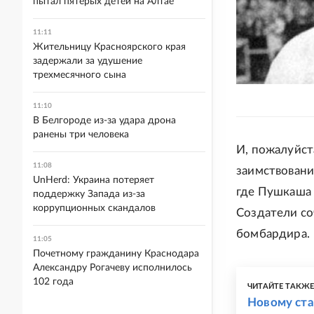
пытал пятерых детей на Алтае
11:11
Жительницу Красноярского края
задержали за удушение
трехмесячного сына
11:10
В Белгороде из-за удара дрона
ранены три человека
И, пожалуйст
11:08
заимствовани
UnHerd: Украина потеряет
где Пушкаша 
поддержку Запада из-за
коррупционных скандалов
Создатели со
бомбардира.
11:05
Почетному гражданину Краснодара
Александру Рогачеву исполнилось
102 года
ЧИТАЙТЕ ТАКЖ
Новому ста