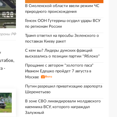
В Смоленской области ввели режим ЧС
природного происхождения
Генсек ООН Гутерриш осудил удары ВСУ
по регионам России
ороны РФ
Трамп ответил на просьбы Зеленского о
поставках Киеву ракет
С кем вы? Лидеры думских фракций
у
высказались о позиции партии "Яблоко"
штабов,
Прощание с автором "золотого паса"
а -
Иваном Едешко пройдет 7 августа в
Москве
Фото
Путин разрешил приватизацию аэропорта
Шереметьево
В зоне СВО ликвидировали молдавского
наемника ВСУ, которого награждал
Залужный