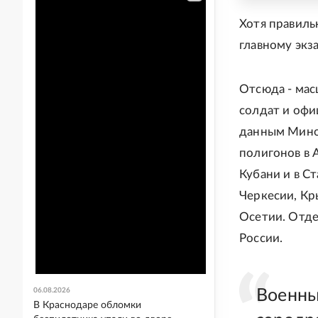
Хотя правиль
главному экз
Отсюда - мас
солдат и офи
данным Мино
полигонов в 
Кубани и в Ст
Черкесии, Кр
Осетии. Отде
России.
06.08.2026
Военны
В Краснодаре обломки