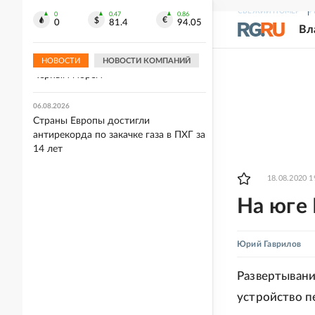
добропольском направлении
СВЕЖИЙ НОМЕР
Р
0
0.47
0.86
0
81.4
94.05
Вл
06.08.2026
Средства ПВО сбили за день 281
дрон ВСУ над регионами России и
НОВОСТИ
НОВОСТИ КОМПАНИЙ
Черным морем
06.08.2026
Страны Европы достигли
антирекорда по закачке газа в ПХГ за
14 лет
18.08.2020 1
На юге 
Юрий Гаврилов
Развертывани
устройство п