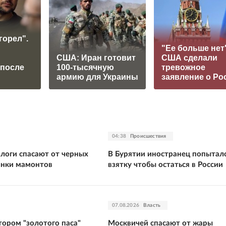
горел".
"Ее больше нет"
США: Иран готовит
США сделали
 после
100-тысячную
тревожное
армию для Украины
заявление о Ро
04:38
Происшествия
ологи спасают от черных
В Бурятии иностранец попыталс
анки мамонтов
взятку чтобы остаться в России
07.08.2026
Власть
тором "золотого паса"
Москвичей спасают от жары