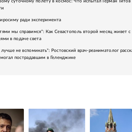
вому суточному полету в космос: Что испытал Герман Титов 
ти
Хиросиму ради эксперимента
тями мы справимся": Как Севастополь второй месяц живет с
ями в подаче света
 лучше не вспоминать": Ростовский врач-реаниматолог расск
помогал пострадавшим в Геленджике