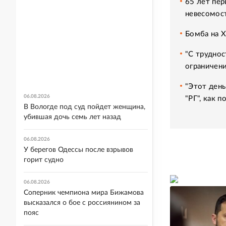
65 лет пер
невесомос
Бомба на 
"С труднос
ограничени
"Этот день
06.08.2026
"РГ", как 
В Вологде под суд пойдет женщина,
убившая дочь семь лет назад
06.08.2026
У берегов Одессы после взрывов
горит судно
06.08.2026
Соперник чемпиона мира Бижамова
высказался о бое с россиянином за
пояс