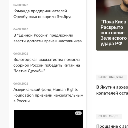
06.08.2026
Команда предпринимателей
Оренбуржья покорила Эльбрус
"Пока Киев 
Раскрыто
06.08.2026
состояние
В "Единой России" предложили
Зеленского
ввести доплаты врачам-наставникам
удара РФ
06.08.2026
Вологодская шахматистка помогла
сборной России победить Китай на
"Матче Дружбы"
04:39
Общество
06.08.2026
В Якутии архе
Американский фонд Human Rights
копателей ост
Foundation признали нежелательным
в России
03:00
Спорт
Прощание с ав