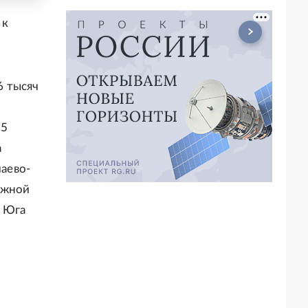
 к
6 тысяч
25
а
чаево-
Южной
х Юга