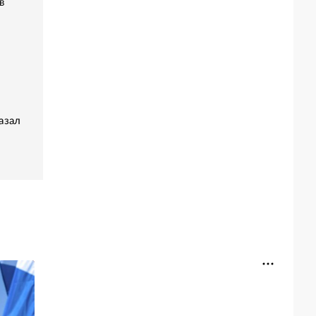
в
азал