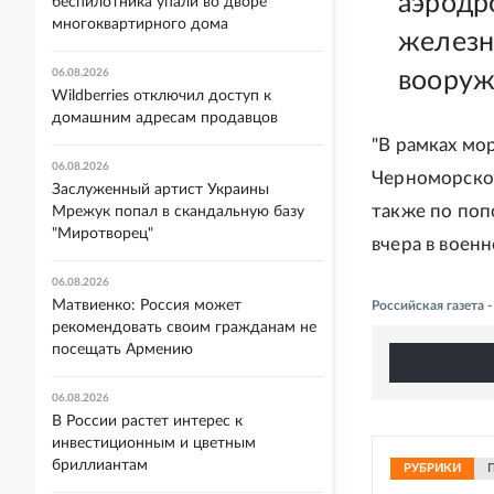
аэродр
беспилотника упали во дворе
многоквартирного дома
железн
06.08.2026
вооруж
Wildberries отключил доступ к
домашним адресам продавцов
"В рамках мо
06.08.2026
Черноморског
Заслуженный артист Украины
также по поп
Мрежук попал в скандальную базу
"Миротворец"
вчера в воен
06.08.2026
Матвиенко: Россия может
Российская газета
рекомендовать своим гражданам не
посещать Армению
06.08.2026
В России растет интерес к
инвестиционным и цветным
бриллиантам
РУБРИКИ