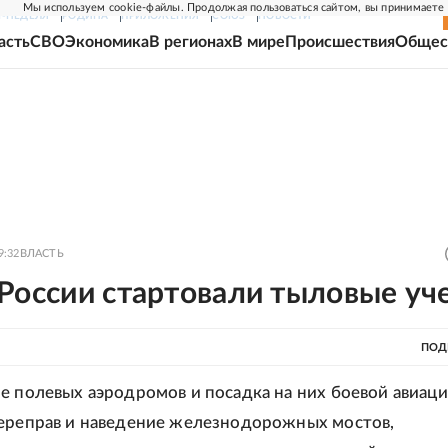
Мы используем cookie-файлы. Продолжая пользоваться сайтом, вы принимаете
Г-НЕДЕЛЯ
РОДИНА
ПРИЛОЖЕНИЯ
СОЮЗ
НОВОСТИ
асть
СВО
Экономика
В регионах
В мире
Происшествия
Общес
9:32
ВЛАСТЬ
России стартовали тыловые уч
ПОД
е полевых аэродромов и посадка на них боевой авиаци
ереправ и наведение железнодорожных мостов,