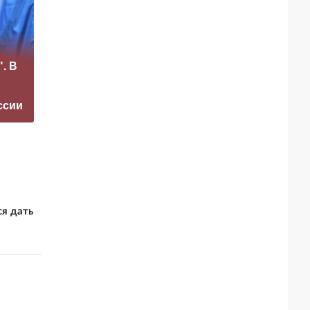
«Это конец всего»:
. В
Захарова
«Четыре козыря»:
прокомментировал
чем Россия может
а фестиваль в
отблагодарить
ссии
Юрмале
КНДР
я дать