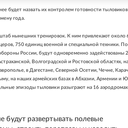
нее будет назвать их контролем готовности тыловиков
амену года.
штаб нынешних тренировок. К ним привлекают около 
церов, 750 единиц военной и специальной техники. По
бороны России, будут одновременно задействованы 
Астраханской, Волгоградской и Ростовской областях, н
аврополье, в Дагестане, Северной Осетии, Чечне, Кара
ыму, на наших армейских базах в Абхазии, Армении и 
льные эпизоды тыловики разыграют на 16 аэродрома
е будут развертывать полевые