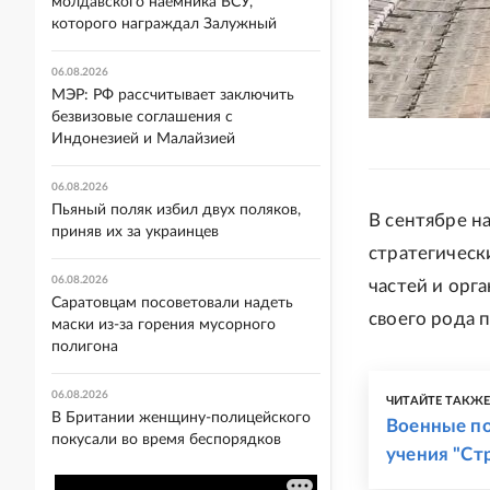
молдавского наемника ВСУ,
которого награждал Залужный
06.08.2026
МЭР: РФ рассчитывает заключить
безвизовые соглашения с
Индонезией и Малайзией
06.08.2026
Пьяный поляк избил двух поляков,
В сентябре н
приняв их за украинцев
стратегическ
06.08.2026
частей и орг
Саратовцам посоветовали надеть
своего рода 
маски из-за горения мусорного
полигона
06.08.2026
ЧИТАЙТЕ ТАКЖ
В Британии женщину-полицейского
Военные по
покусали во время беспорядков
учения "Ст