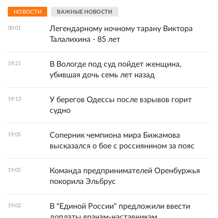
НОВОСТИ
ВАЖНЫЕ НОВОСТИ
Легендарному ночному тарану Виктора
00:01
Талалихина - 85 лет
В Вологде под суд пойдет женщина,
19:21
убившая дочь семь лет назад
У берегов Одессы после взрывов горит
19:13
судно
Соперник чемпиона мира Бижамова
19:05
высказался о бое с россиянином за пояс
Команда предпринимателей Оренбуржья
19:05
покорила Эльбрус
В "Единой России" предложили ввести
19:02
доплаты врачам-наставникам