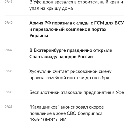
В Уфе дрон врезался в строительный кран и
09:41
упал на крышу дома
Армия РФ поразила склады с ГСМ для ВСУ
09:40
и перевалочный комплекс в портах
Украины
В Екатеринбурге празднично открыли
09:37
Спартакиаду народов России
Хуснуллин считает рискованной смену
09:35
правил семейной ипотеки до октября
Беспилотники атаковали предприятия в Уфе
09:33
"Калашников" анонсировал скорое
09:28
появление в зоне СВО боеприпаса
"Куб-10МЭ" с ИИ