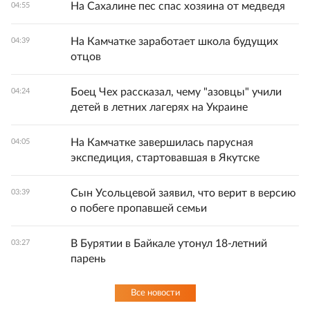
На Сахалине пес спас хозяина от медведя
04:55
На Камчатке заработает школа будущих
04:39
отцов
Боец Чех рассказал, чему "азовцы" учили
04:24
детей в летних лагерях на Украине
На Камчатке завершилась парусная
04:05
экспедиция, стартовавшая в Якутске
Сын Усольцевой заявил, что верит в версию
03:39
о побеге пропавшей семьи
В Бурятии в Байкале утонул 18-летний
03:27
парень
Все новости