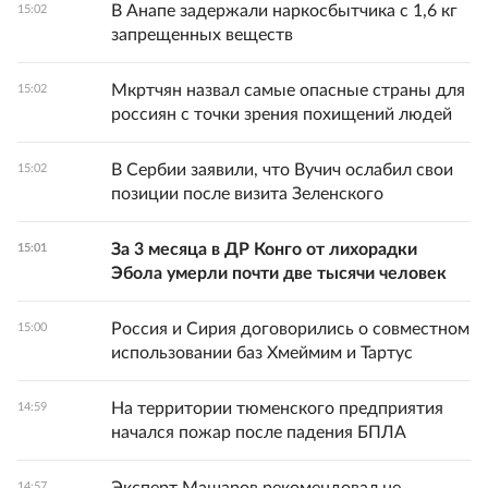
В Анапе задержали наркосбытчика с 1,6 кг
15:02
запрещенных веществ
Мкртчян назвал самые опасные страны для
15:02
россиян с точки зрения похищений людей
В Сербии заявили, что Вучич ослабил свои
15:02
позиции после визита Зеленского
За 3 месяца в ДР Конго от лихорадки
15:01
Эбола умерли почти две тысячи человек
Россия и Сирия договорились о совместном
15:00
использовании баз Хмеймим и Тартус
На территории тюменского предприятия
14:59
начался пожар после падения БПЛА
14:57