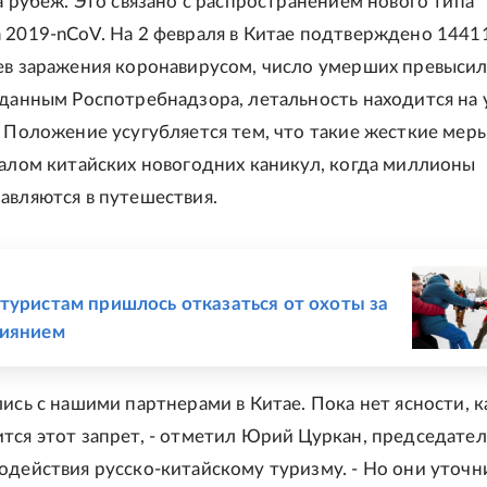
за рубеж. Это связано с распространением нового типа
 2019-nCoV. На 2 февраля в Китае подтверждено 1441
ев заражения коронавирусом, число умерших превыси
 данным Роспотребнадзора, летальность находится на 
. Положение усугубляется тем, что такие жесткие мер
чалом китайских новогодних каникул, когда миллионы
авляются в путешествия.
Е
туристам пришлось отказаться от охоты за
сиянием
лись с нашими партнерами в Китае. Пока нет ясности, к
тся этот запрет, - отметил Юрий Цуркан, председател
одействия русско-китайскому туризму. - Но они уточн