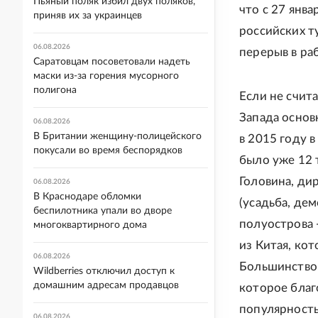
Пьяный поляк избил двух поляков,
что с 27 янва
приняв их за украинцев
российских т
06.08.2026
перерыв в ра
Саратовцам посоветовали надеть
маски из-за горения мусорного
полигона
Если не счит
Запада основ
06.08.2026
В Британии женщину-полицейского
в 2015 году 
покусали во время беспорядков
было уже 12 т
Головина, ди
06.08.2026
В Краснодаре обломки
(усадьба, де
беспилотника упали во дворе
полуострова 
многоквартирного дома
из Китая, ко
06.08.2026
Большинство 
Wildberries отключил доступ к
домашним адресам продавцов
которое бла
популярность
06.08.2026