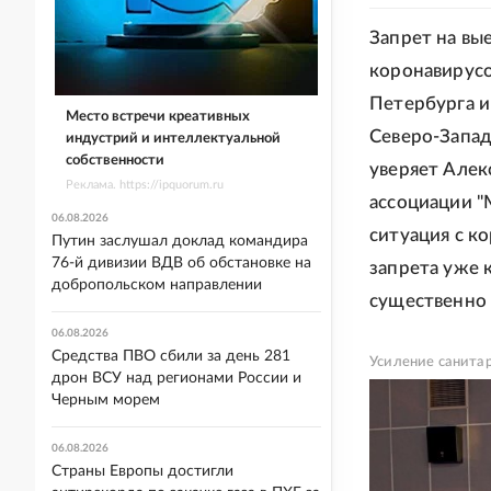
Запрет на вы
коронавирусо
Петербурга и
Место встречи креативных
Северо-Запад
индустрий и интеллектуальной
собственности
уверяет Алек
Реклама. https://ipquorum.ru
ассоциации "
06.08.2026
ситуация с к
Путин заслушал доклад командира
76-й дивизии ВДВ об обстановке на
запрета уже 
добропольском направлении
существенно 
06.08.2026
Средства ПВО сбили за день 281
Усиление санитар
дрон ВСУ над регионами России и
Черным морем
06.08.2026
Страны Европы достигли