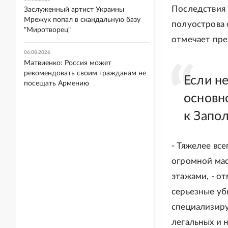
Последствия 
Заслуженный артист Украины
Мрежук попал в скандальную базу
полуострова 
"Миротворец"
отмечает пре
06.08.2026
Матвиенко: Россия может
рекомендовать своим гражданам не
Если не
посещать Армению
основн
к Запо
- Тяжелее все
огромной мас
этажами, - о
серьезные уб
специализиру
легальных и 