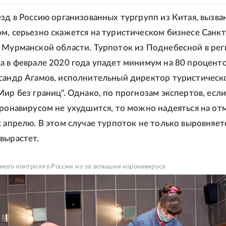
езд в Россию организованных тургрупп из Китая, вызв
м, серьезно скажется на туристическом бизнесе Санкт
 Мурманской области. Турпоток из Поднебесной в ре
а в феврале 2020 года упадет минимум на 80 проценто
сандр Агамов, исполнительный директор туристическ
Мир без границ". Однако, по прогнозам экспертов, есл
оронавирусом не ухудшится, то можно надеяться на от
к апрелю. В этом случае турпоток не только выровняетс
вырастет.
ного контроля в России из-за вспышки коронавируса