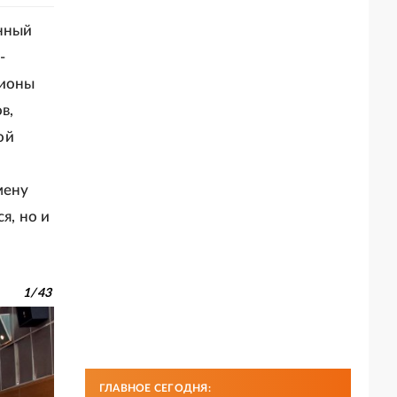
анный
-
гионы
в,
ой
и
мену
я, но и
1
/
43
ГЛАВНОЕ СЕГОДНЯ: