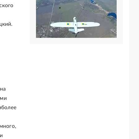
ского
цкий.
 на
ыми
аиболее
много,
ли