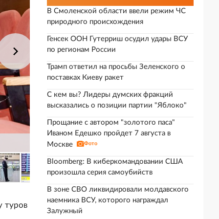
В Смоленской области ввели режим ЧС
природного происхождения
Генсек ООН Гутерриш осудил удары ВСУ
по регионам России
Трамп ответил на просьбы Зеленского о
поставках Киеву ракет
С кем вы? Лидеры думских фракций
высказались о позиции партии "Яблоко"
Прощание с автором "золотого паса"
Иваном Едешко пройдет 7 августа в
Москве
Фото
Bloomberg: В киберкомандовании США
произошла серия самоубийств
В зоне СВО ликвидировали молдавского
наемника ВСУ, которого награждал
у туров
Залужный