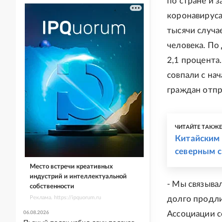
по стране и 
коронавируса
тысячи случа
человека. По
2,1 процента
совпали с на
граждан отпр
ЧИТАЙТЕ ТАКЖ
Китайским 
северным 
Место встречи креативных
индустрий и интеллектуальной
- Мы связыва
собственности
Реклама. https://ipquorum.ru
долго продли
Ассоциации с
06.08.2026