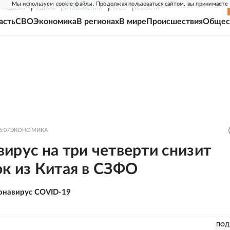
Мы используем cookie-файлы. Продолжая пользоваться сайтом, вы принимаете
Г-НЕДЕЛЯ
РОДИНА
ПРИЛОЖЕНИЯ
СОЮЗ
НОВОСТИ
асть
СВО
Экономика
В регионах
В мире
Происшествия
Общес
6:07
ЭКОНОМИКА
ирус на три четверти снизит
к из Китая в СЗФО
онавирус COVID-19
ПОД