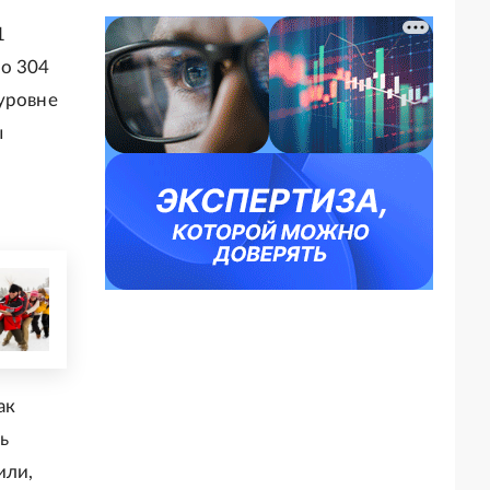
1
ло 304
уровне
ы
ак
ь
или,