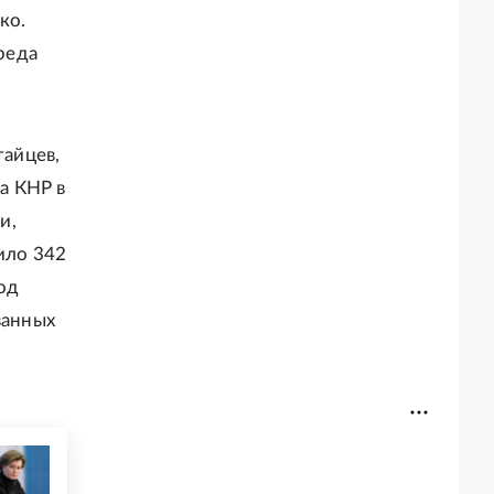
ко.
ереда
тайцев,
а КНР в
и,
ило 342
од
ванных