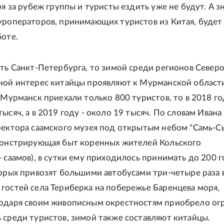
ря за рубеж группы и туристы ездить уже не будут. А зн
уроператоров, принимающих туристов из Китая, будет
боте.
ать Санкт-Петербурга, то зимой среди регионов Северо
ной интерес китайцы проявляют к Мурманской области
в Мурманск приехали только 800 туристов, то в 2018 го
ысяч, а в 2019 году - около 19 тысяч. По словам Ивана
ректора саамского музея под открытым небом "Самь-С
монстрирующая быт коренных жителей Кольского
- саамов), в сутки ему приходилось принимать до 200 г
торых привозят большими автобусами три-четыре раза в
гостей села Териберка на побережье Баренцева моря,
годаря своим живописным окрестностям приобрело о
 среди туристов, зимой также составляют китайцы.