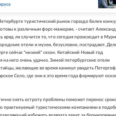
ируса
 Петербурге туристический рынок гораздо более конку
 готовы к различным форс-мажорам, - считает Алексан
есь вряд ли случится то, что сегодня происходит в Мур
городские отели и музеи, безусловно, пострадают. Дело
урге сейчас "низкий" сезон. Китайский Новый год
я на него очень удачно. Зимой петербургские отели
тайцы, желающие во время каникул увидеть Петергоф
рское Село, где они в это время года формируют осно
тично снять остроту проблемы поможет перенос срок
то практикуемый туристическими компаниями в подо
позволяющий избежать возврата денег за бронировани