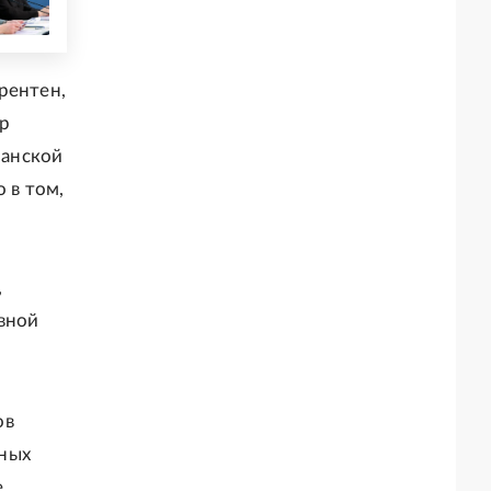
рентен,
др
манской
 в том,
,
вной
ов
бных
е