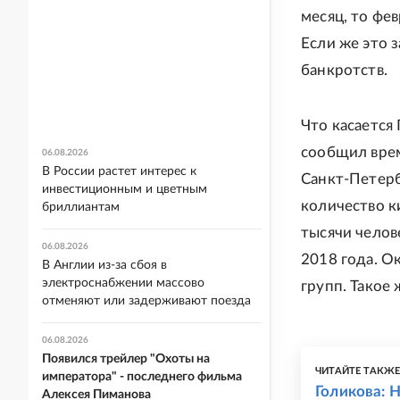
месяц, то фе
Если же это з
банкротств.
Что касается 
сообщил врем
06.08.2026
В России растет интерес к
Санкт-Петерб
инвестиционным и цветным
количество к
бриллиантам
тысячи челов
06.08.2026
2018 года. О
В Англии из-за сбоя в
электроснабжении массово
групп. Такое 
отменяют или задерживают поезда
06.08.2026
Появился трейлер "Охоты на
ЧИТАЙТЕ ТАКЖ
императора" - последнего фильма
Голикова: 
Алексея Пиманова