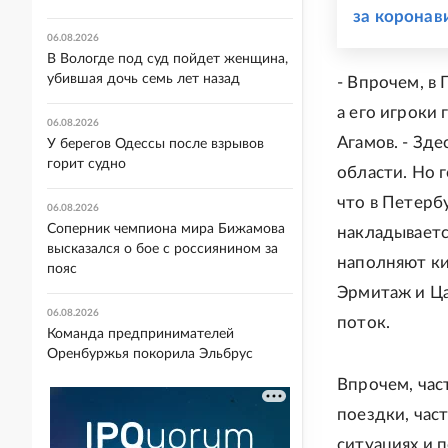
за коронав
06.08.2026
В Вологде под суд пойдет женщина,
убившая дочь семь лет назад
- Впрочем, в
а его игроки
06.08.2026
Агамов. - Зд
У берегов Одессы после взрывов
горит судно
области. Но 
что в Петерб
06.08.2026
Соперник чемпиона мира Бижамова
накладываетс
высказался о бое с россиянином за
наполняют ки
пояс
Эрмитаж и Ца
06.08.2026
поток.
Команда предпринимателей
Оренбуржья покорила Эльбрус
Впрочем, час
поездки, час
ситуациях и 