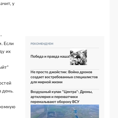
ачит, у
-
. Если
РЕКОМЕНДУЕМ
ду их
Победа и правда наша!
ыйт"
Не просто джойстик: Война дронов
создает востребованных специалистов
для мирной жизни
остей
 день.
Воздушный кулак "Центра": Дроны,
артиллерия и перехватчики
перемалывают оборону ВСУ
громную